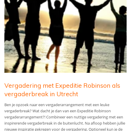
Vergadering met Expeditie Robinson als
vergaderbreak in Utrecht
Ben je opzoek naar een vergaderarrangement met een leuke
vergaderbreak? Wat dacht je dan van een Expeditie Robinson
vergaderarrangement?! Combineer een nuttige vergadering met een
inspirerende vergaderbreak in de buitenlucht. Na afloop hebben jullie
nieuwe inspiratie gekregen voor de vergadering. Optioneel kun je de