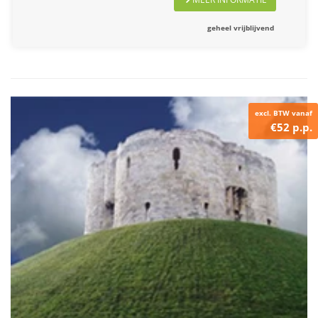
geheel vrijblijvend
excl. BTW vanaf
€52 p.p.