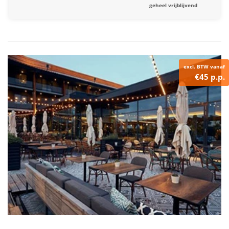
geheel vrijblijvend
excl. BTW vanaf
€45 p.p.