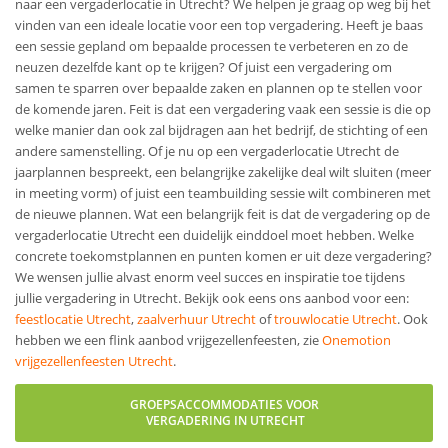
naar een vergaderlocatie in Utrecht? We helpen je graag op weg bij het
vinden van een ideale locatie voor een top vergadering. Heeft je baas
een sessie gepland om bepaalde processen te verbeteren en zo de
neuzen dezelfde kant op te krijgen? Of juist een vergadering om
samen te sparren over bepaalde zaken en plannen op te stellen voor
de komende jaren. Feit is dat een vergadering vaak een sessie is die op
welke manier dan ook zal bijdragen aan het bedrijf, de stichting of een
andere samenstelling. Of je nu op een vergaderlocatie Utrecht de
jaarplannen bespreekt, een belangrijke zakelijke deal wilt sluiten (meer
in meeting vorm) of juist een teambuilding sessie wilt combineren met
de nieuwe plannen. Wat een belangrijk feit is dat de vergadering op de
vergaderlocatie Utrecht een duidelijk einddoel moet hebben. Welke
concrete toekomstplannen en punten komen er uit deze vergadering?
We wensen jullie alvast enorm veel succes en inspiratie toe tijdens
jullie vergadering in Utrecht. Bekijk ook eens ons aanbod voor een:
feestlocatie Utrecht
,
zaalverhuur Utrecht
of
trouwlocatie Utrecht
. Ook
hebben we een flink aanbod vrijgezellenfeesten, zie
Onemotion
vrijgezellenfeesten Utrecht
.
GROEPSACCOMMODATIES VOOR
VERGADERING IN UTRECHT