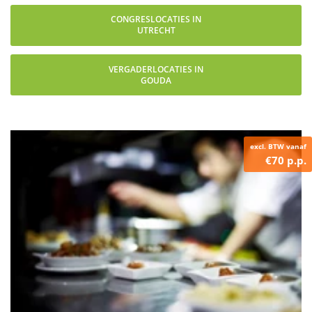
CONGRESLOCATIES IN
UTRECHT
VERGADERLOCATIES IN
GOUDA
excl. BTW vanaf
€70 p.p.