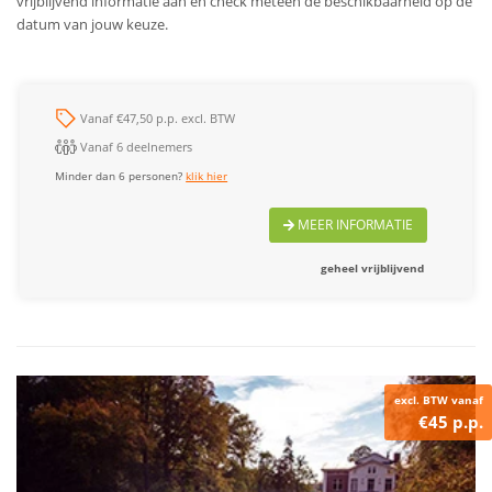
vrijblijvend informatie aan en check meteen de beschikbaarheid op de
datum van jouw keuze.
Vanaf €47,50 p.p. excl. BTW
Vanaf 6 deelnemers
Minder dan 6 personen?
klik hier
MEER INFORMATIE
geheel vrijblijvend
excl. BTW vanaf
€45 p.p.