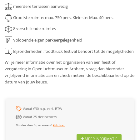
meerdere terrassen aanwezig
Grootste ruimte: max. 750 pers.
Kleinste: Max. 40 pers.
8 verschillende ruimtes
Voldoende eigen parkeergelegenheid
Bijzonderheden: foodtruck festival behoort tot de mogelijkheden
Wil je meer informatie over het organiseren van een feest of
vergadering in Openluchtmuseum Arnhem, vraag dan hieronder
vrijblijvend informatie aan en check meteen de beschikbaarheid op de
datum van jouw keuze.
Vanaf €30 p.p. excl. BTW
Vanaf 25 deelnemers
Minder dan 6 personen?
klik hier
MEER INFORMATIE