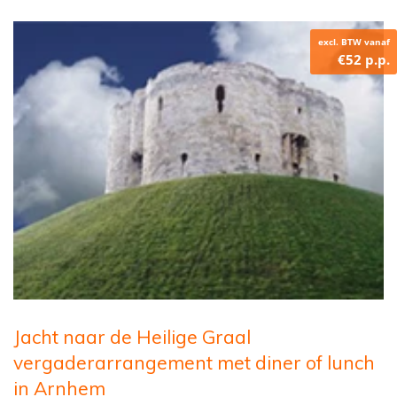
excl. BTW vanaf
€52 p.p.
Jacht naar de Heilige Graal
vergaderarrangement met diner of lunch
in Arnhem