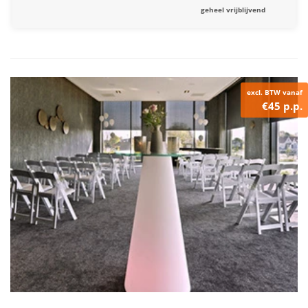
geheel vrijblijvend
excl. BTW vanaf
€45 p.p.