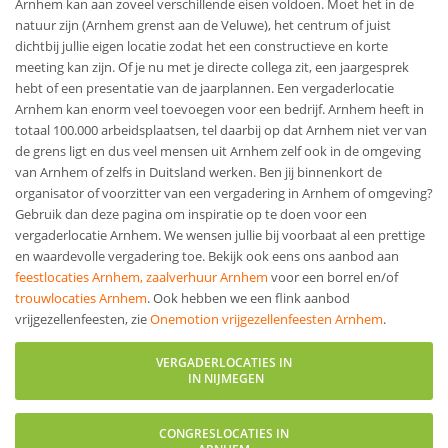
Arnhem kan aan zoveel verschillende eisen voldoen. Moet het in de
natuur zijn (Arnhem grenst aan de Veluwe), het centrum of juist
dichtbij jullie eigen locatie zodat het een constructieve en korte
meeting kan zijn. Of je nu met je directe collega zit, een jaargesprek
hebt of een presentatie van de jaarplannen. Een vergaderlocatie
Arnhem kan enorm veel toevoegen voor een bedrijf. Arnhem heeft in
totaal 100.000 arbeidsplaatsen, tel daarbij op dat Arnhem niet ver van
de grens ligt en dus veel mensen uit Arnhem zelf ook in de omgeving
van Arnhem of zelfs in Duitsland werken. Ben jij binnenkort de
organisator of voorzitter van een vergadering in Arnhem of omgeving?
Gebruik dan deze pagina om inspiratie op te doen voor een
vergaderlocatie Arnhem. We wensen jullie bij voorbaat al een prettige
en waardevolle vergadering toe. Bekijk ook eens ons aanbod aan
feestlocaties Arnhem
,
zaalverhuur Arnhem
voor een borrel en/of
trouwlocaties Arnhem
. Ook hebben we een flink aanbod
vrijgezellenfeesten, zie
Onemotion vrijgezellenfeesten Arnhem
.
VERGADERLOCATIES IN
IN NIJMEGEN
CONGRESLOCATIES IN