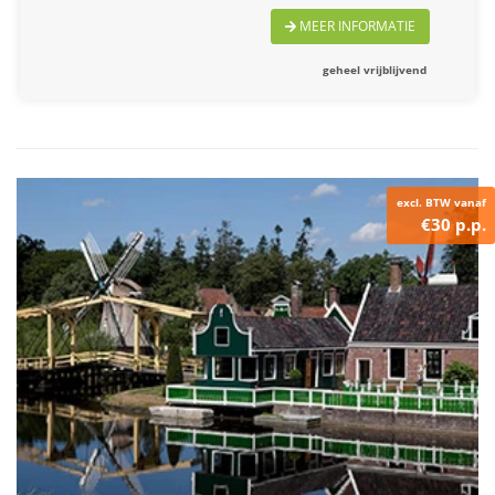
MEER INFORMATIE
geheel vrijblijvend
excl. BTW vanaf
€30 p.p.