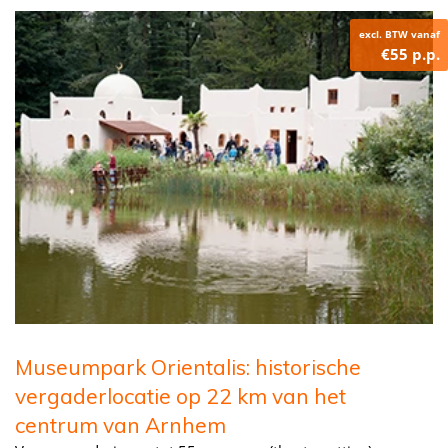
excl. BTW vanaf
€55 p.p.
Museumpark Orientalis: historische
vergaderlocatie op 22 km van het
centrum van Arnhem