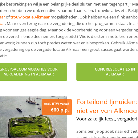
ijke bespreking en wil je een belangrijke deal sluiten met een tegenpartij?
deren hebben we ook een divers aanbod aan zalen, trouwlocaties etc. Beki
aar
of
trouwlocatie Alkmaar
mogelijkheden. Ook hebben we een flink aanbod 
aar
. Maar even terug naar de vergadering die op het programma staat. In all
g voor een geslaagde dag. Maar ook de voorbereiding voor een vergadering i
en de verschillende deelnemers toegespitst? Wie is die ster in notuleren en 
aanwezig kunnen zijn toch precies weten wat er is besproken. Gebruik Alkmaa
e vergadering op de vergaderlocatie Alkmaar een groot succes gaat worden
atie.
GROEPSACCOMMODATIES VOOR
CONGRESLOCATIES IN
VERGADERING IN ALKMAAR
ALKMAAR
Forteiland Ijmuiden:
excl. BTW vanaf
€60 p.p.
niet ver van Alkmaa
Voor zakelijk feest, vergade
Soms ben je op zoek naar echt iets
eiland als locatie voor je vergader