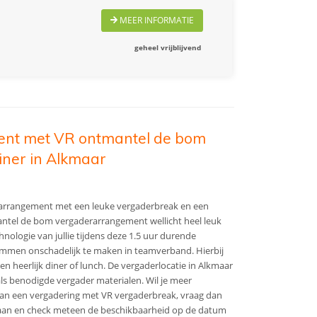
MEER INFORMATIE
geheel vrijblijvend
nt met VR ontmantel de bom
iner in Alkmaar
rarrangement met een leuke vergaderbreak en een
mantel de bom vergaderarrangement wellicht heel leuk
hnologie van jullie tijdens deze 1.5 uur durende
mmen onschadelijk te maken in teamverband. Hierbij
en heerlijk diner of lunch. De vergaderlocatie in Alkmaar
ls benodigde vergader materialen. Wil je meer
van een vergadering met VR vergaderbreak, vraag dan
e aan en check meteen de beschikbaarheid op de datum