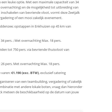
 een leuke optie. Met een maximale capaciteit van 34
 overnachting) en de mogelijkheid tot uitbreiding van
 inschakelen van bevriende vloot, vormt deze Zeetjalk
ergadering of een mooi zakelijk evenement.
addenzee; opstappen in Enkhuizen op 45 km van
34 pers. ; Met overnachting Max. 18 pers.
eiden tot 750 pers. via bevriende thuisvloot van
 26 pers. Met overnachting Max. 18 pers.
e varen:
€1.190 (exc. BTW)
, exclusief catering
rganiseren van een teambuilding, vergadering of zakelijk
ombinatie met andere lokale boten, vraag dan hieronder
heck meteen de beschikbaarheid op de datum van jouw