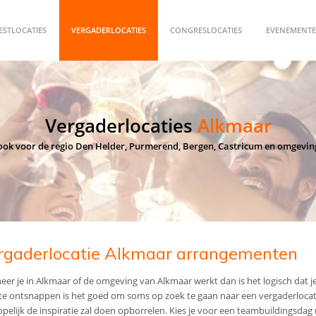
ESTLOCATIES
VERGADERLOCATIES
CONGRESLOCATIES
EVENEMENTE
Vergaderlocaties
Alkmaar
ook voor de regio Den Helder, Purmerend, Bergen, Castricum en omgevin
rgaderlocatie Alkmaar arrangementen
er je in Alkmaar of de omgeving van Alkmaar werkt dan is het logisch dat j
te ontsnappen is het goed om soms op zoek te gaan naar een vergaderlocat
opelijk de inspiratie zal doen opborrelen. Kies je voor een teambuildingsda