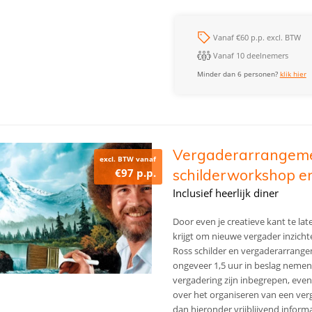
Vanaf €60 p.p. excl. BTW
Vanaf 10 deelnemers
Minder dan 6 personen?
klik hier
Vergaderarrangeme
excl. BTW vanaf
€97 p.p.
schilderworkshop en
Inclusief heerlijk diner
Door even je creatieve kant te lat
krijgt om nieuwe vergader inzicht
Ross schilder en vergaderarrangem
ongeveer 1,5 uur in beslag nemen
vergadering zijn inbegrepen, even
over het organiseren van een ver
dan hieronder vrijblijvend infor