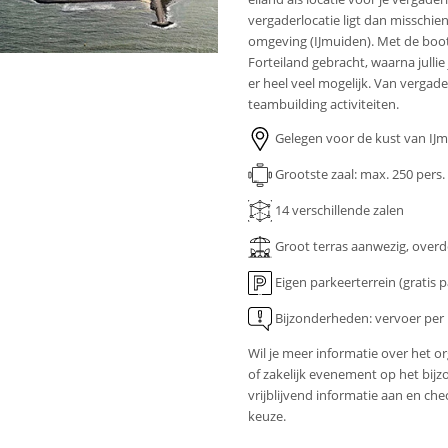
vergaderlocatie ligt dan misschien 
omgeving (IJmuiden). Met de boot
Forteiland gebracht, waarna jullie
er heel veel mogelijk. Van vergade
teambuilding activiteiten.
Gelegen voor de kust van IJ
Grootste zaal: max. 250 pers.
14
verschillende zalen
Groot terras aanwezig, over
Eigen parkeerterrein (gratis 
Bijzonderheden: vervoer per
Wil je meer informatie over het o
of zakelijk evenement op het bijz
vrijblijvend informatie aan en c
keuze.