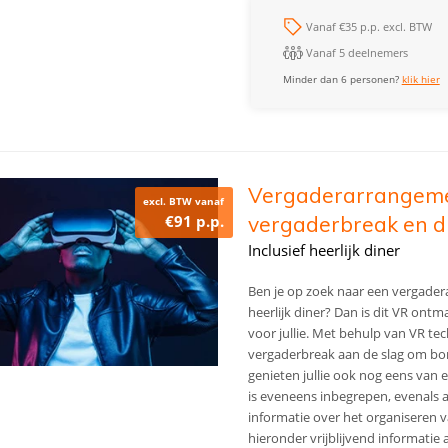
Vanaf €35 p.p. excl. BTW
Vanaf 5 deelnemers
Minder dan 6 personen?
klik hier
Vergaderarrangeme
excl. BTW vanaf
€91 p.p.
vergaderbreak en d
Inclusief heerlijk diner
Ben je op zoek naar een vergade
heerlijk diner? Dan is dit VR ont
voor jullie. Met behulp van VR tec
vergaderbreak aan de slag om bo
genieten jullie ook nog eens van e
is eveneens inbegrepen, evenals a
informatie over het organiseren 
hieronder vrijblijvend informati