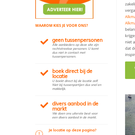
zakel
verga
Alkm
Alkm
WAAROM KIES JE VOOR ONS?
belan
krijg
geen tussenpersonen
niet 
Alle aanbieders op deze site zijn
dat d
rechtstreekse personen. U komt
dus niet in contact met
inspir
tussenpersonen.
boek direct bij de
locatie
U boekt direct bij de locatie zelf.
Niet bij tussenpartijen dus snel en
makkelijk.
divers aanbod in de
markt
We doen ons uiterste best voor
een divers aanbod in de markt.
Je locatie op deze pagina?