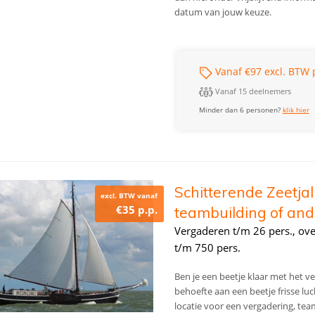
datum van jouw keuze.
Vanaf €97 excl. BTW 
Vanaf 15 deelnemers
Minder dan 6 personen?
klik hier
Schitterende Zeetjal
excl. BTW vanaf
€35 p.p.
teambuilding of and
Vergaderen t/m 26 pers., ov
t/m 750 pers.
Ben je een beetje klaar met het ve
behoefte aan een beetje frisse lu
locatie voor een vergadering, te