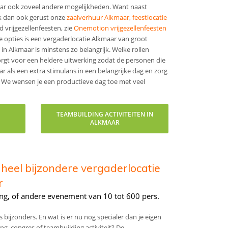
 Maar ook zoveel andere mogelijkheden. Want naast
jk dan ook gerust onze
zaalverhuur Alkmaar
,
feestlocatie
vrijgezellenfeesten, zie
Onemotion vrijgezellenfeesten
e opties is een vergaderlocatie Alkmaar van groot
n Alkmaar is minstens zo belangrijk. Welke rollen
zorgt voor een heldere uitwerking zodat de personen die
r als een extra stimulans in een belangrijke dag en zorg
. We wensen je een productieve dag toe met veel
TEAMBUILDING ACTIVITEITEN IN
ALKMAAR
 heel bijzondere vergaderlocatie
r
ring, of andere evenement van 10 tot 600 pers.
 bijzonders. En wat is er nu nog specialer dan je eigen
ing, congres of teambuilding activiteit? De