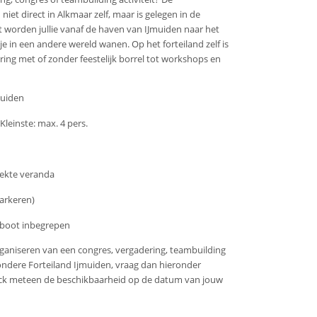
niet direct in Alkmaar zelf, maar is gelegen in de
 worden jullie vanaf de haven van IJmuiden naar het
 je in een andere wereld wanen. Op het forteiland zelf is
ring met of zonder feestelijk borrel tot workshops en
muiden
Kleinste: max. 4 pers.
dekte veranda
parkeren)
 boot inbegrepen
rganiseren van een congres, vergadering, teambuilding
ondere Forteiland Ijmuiden, vraag dan hieronder
heck meteen de beschikbaarheid op de datum van jouw