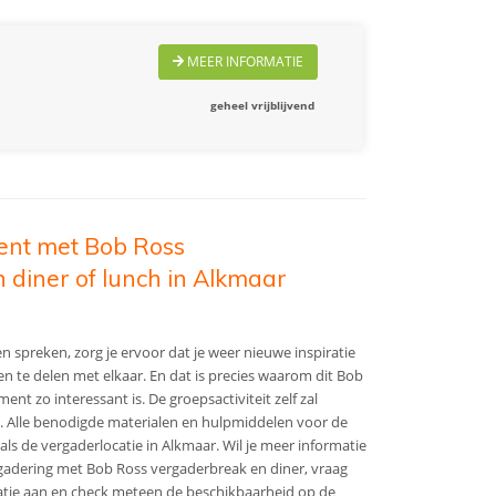
MEER INFORMATIE
geheel vrijblijvend
nt met Bob Ross
 diner of lunch in Alkmaar
en spreken, zorg je ervoor dat je weer nieuwe inspiratie
en te delen met elkaar. En dat is precies waarom dit Bob
ent zo interessant is.
De groepsactiviteit zelf zal
. Alle benodigde materialen en hulpmiddelen voor de
als de vergaderlocatie in Alkmaar. Wil je meer informatie
gadering met Bob Ross vergaderbreak en diner, vraag
matie aan en check meteen de beschikbaarheid op de