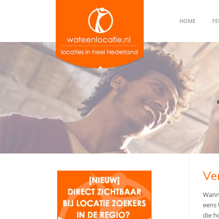
HOME
FE
Ve
Wanne
eens 
die h