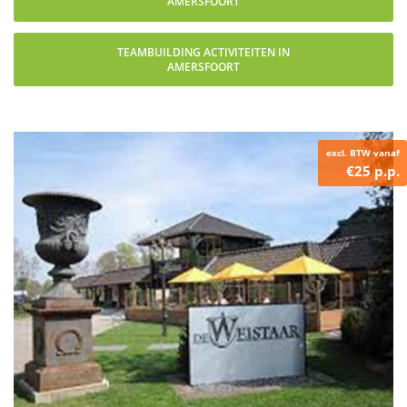
AMERSFOORT
TEAMBUILDING ACTIVITEITEN IN
AMERSFOORT
excl. BTW vanaf
€25 p.p.