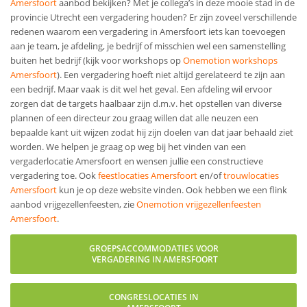
Amersfoort
aanbod bekijken? Met je collega’s in deze mooie stad in de
provincie Utrecht een vergadering houden? Er zijn zoveel verschillende
redenen waarom een vergadering in Amersfoort iets kan toevoegen
aan je team, je afdeling, je bedrijf of misschien wel een samenstelling
buiten het bedrijf (kijk voor workshops op
Onemotion workshops
Amersfoort
). Een vergadering hoeft niet altijd gerelateerd te zijn aan
een bedrijf. Maar vaak is dit wel het geval. Een afdeling wil ervoor
zorgen dat de targets haalbaar zijn d.m.v. het opstellen van diverse
plannen of een directeur zou graag willen dat alle neuzen een
bepaalde kant uit wijzen zodat hij zijn doelen van dat jaar behaald ziet
worden. We helpen je graag op weg bij het vinden van een
vergaderlocatie Amersfoort en wensen jullie een constructieve
vergadering toe. Ook
feestlocaties Amersfoort
en/of
trouwlocaties
Amersfoort
kun je op deze website vinden. Ook hebben we een flink
aanbod vrijgezellenfeesten, zie
Onemotion vrijgezellenfeesten
Amersfoort
.
GROEPSACCOMMODATIES VOOR
VERGADERING IN AMERSFOORT
CONGRESLOCATIES IN