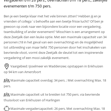
Vergaderen t/m 26 pers., overnachten t/m 18 pers., zakelijke
evenementen t/m 750 pers.
Ben je een beetje klaar met het vele binnen zitten? Hebben jij en je
vrienden of collega´s behoefte aan een beetje frisse lucht? Of ben je
gewoon op zoek naar een bijzondere locatie voor een vergadering,
teambuilding of ander evenement? Misschien is een arrangement op
deze Zeetjalk dan een leuke optie. Met een maximale capaciteit van 34
personen (18 in het geval van een overnachting) en de mogelijkheid
tot uitbreiding van maar liefst 750 personen door het inschakelen van
bevriende vloot, vormt deze Zeetjalk de sleutel tot een inspirerende
vergadering of een mooi zakelijk evenement.
Vaargebied: Ijsselmeer en Waddenzee; opstappen in Enkhuizen
op 94 km van Amersfoort
Maximale capaciteit overdag: 34 pers. ; Met overnachting Max. 18
pers.
Maximale capaciteit uit te breiden tot 750 pers. via bevriende
thuisvloot van Enkhuizen of Harlingen
Maximale vergadercapaciteit: 26 pers. Met overnachting Max. 18