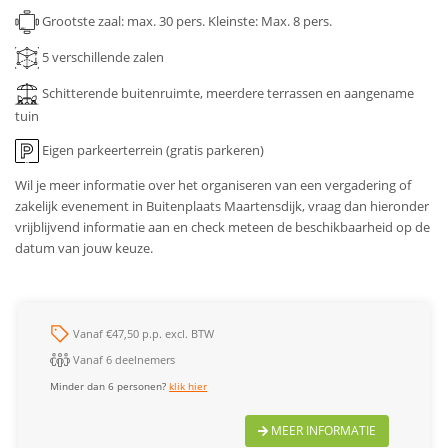
Grootste zaal: max. 30 pers.
Kleinste: Max. 8 pers.
5
verschillende zalen
Schitterende buitenruimte, meerdere terrassen en aangename
tuin
Eigen parkeerterrein (gratis parkeren)
Wil je meer informatie over het organiseren van een vergadering of
zakelijk evenement in Buitenplaats Maartensdijk, vraag dan hieronder
vrijblijvend informatie aan en check meteen de beschikbaarheid op de
datum van jouw keuze.
Vanaf €47,50 p.p. excl. BTW
Vanaf 6 deelnemers
Minder dan 6 personen?
klik hier
MEER INFORMATIE