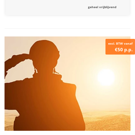
geheel vrijblijvend
excl. BTW vanaf
€50 p.p.