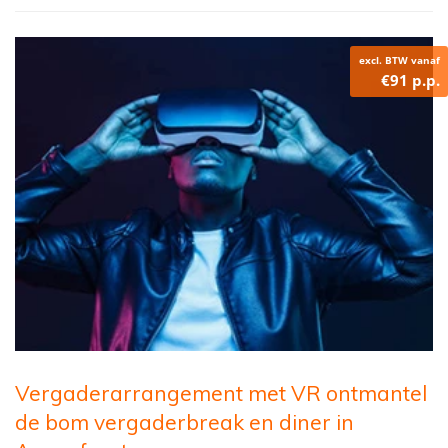
excl. BTW vanaf
€91 p.p.
Vergaderarrangement met VR ontmantel
de bom vergaderbreak en diner in