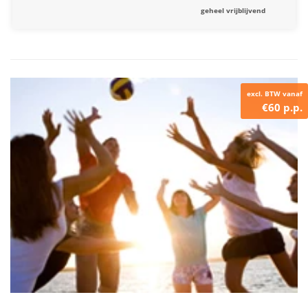
geheel vrijblijvend
excl. BTW vanaf
€60 p.p.