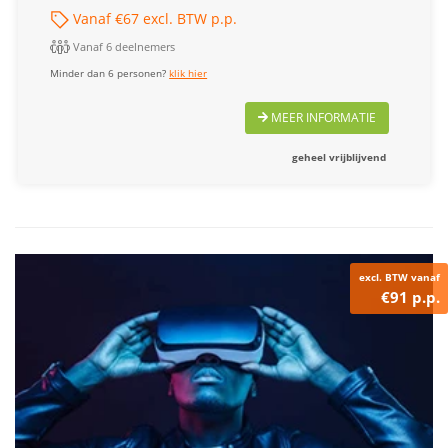
Vanaf €67 excl. BTW p.p.
Vanaf 6 deelnemers
Minder dan 6 personen?
klik hier
MEER INFORMATIE
geheel vrijblijvend
excl. BTW vanaf
€91 p.p.