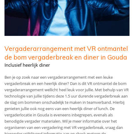
Vergaderarrangement met VR ontmantel
de bom vergaderbreak en diner in Gouda
Inclusief heerlijk diner
Ben je op zoek naar een vergaderarrangement met een leuke
vergaderbreak en een heerlijk diner? Dan is dit VR ontmantel de bom
vergaderarrangement wellicht heel leuk voor jullie. Met behulp van VR
technologie van jullie tijdens deze 1.5 uur durende vergaderbreak aan
de slag om bommen onschadelijk te maken in teamverband. Hierbij
genieten jullie ook nog eens van een heerlijk diner of lunch. De
vergaderlocatie in Gouda is eveneens inbegrepen, evenals als
benodigde vergader materialen. Wil je meer informatie over het
organiseren van een vergadering met VR vergaderbreak, vraag dan
hieronder vrijblijvend informatie aan en check meteen de