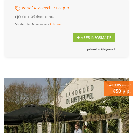
Vanaf €65 excl. BTW p.p.
Vanaf 20 deelnemers
Minder dan 6 personen?
klik hier
MEER INFORMATIE
geheel vrijblijvend
excl. BTW vanaf
€50 p.p.