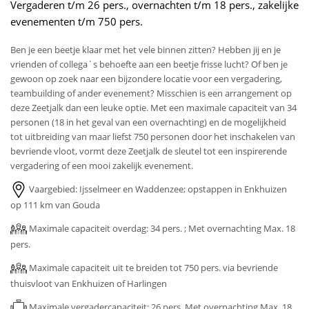
Vergaderen t/m 26 pers., overnachten t/m 18 pers., zakelijke
evenementen t/m 750 pers.
Ben je een beetje klaar met het vele binnen zitten? Hebben jij en je
vrienden of collega´s behoefte aan een beetje frisse lucht? Of ben je
gewoon op zoek naar een bijzondere locatie voor een vergadering,
teambuilding of ander evenement? Misschien is een arrangement op
deze Zeetjalk dan een leuke optie. Met een maximale capaciteit van 34
personen (18 in het geval van een overnachting) en de mogelijkheid
tot uitbreiding van maar liefst 750 personen door het inschakelen van
bevriende vloot, vormt deze Zeetjalk de sleutel tot een inspirerende
vergadering of een mooi zakelijk evenement.
Vaargebied: Ijsselmeer en Waddenzee; opstappen in Enkhuizen
op 111 km van Gouda
Maximale capaciteit overdag: 34 pers. ; Met overnachting Max. 18
pers.
Maximale capaciteit uit te breiden tot 750 pers. via bevriende
thuisvloot van Enkhuizen of Harlingen
Maximale vergadercapaciteit: 26 pers. Met overnachting Max. 18