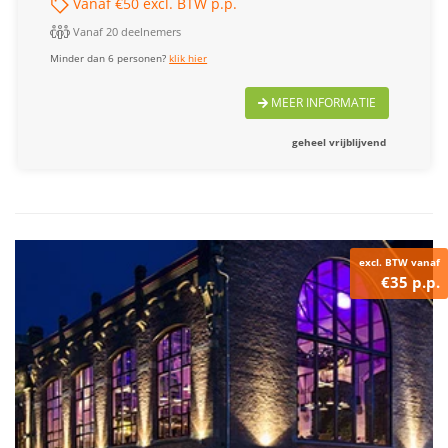
Vanaf €50 excl. BTW p.p.
Vanaf 20 deelnemers
Minder dan 6 personen?
klik hier
MEER INFORMATIE
geheel vrijblijvend
excl. BTW vanaf
€35 p.p.