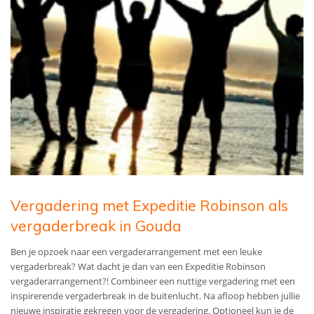
Vergadering met Expeditie Robinson als
vergaderbreak in Gouda
Ben je opzoek naar een vergaderarrangement met een leuke
vergaderbreak? Wat dacht je dan van een Expeditie Robinson
vergaderarrangement?! Combineer een nuttige vergadering met een
inspirerende vergaderbreak in de buitenlucht. Na afloop hebben jullie
nieuwe inspiratie gekregen voor de vergadering. Optioneel kun je de