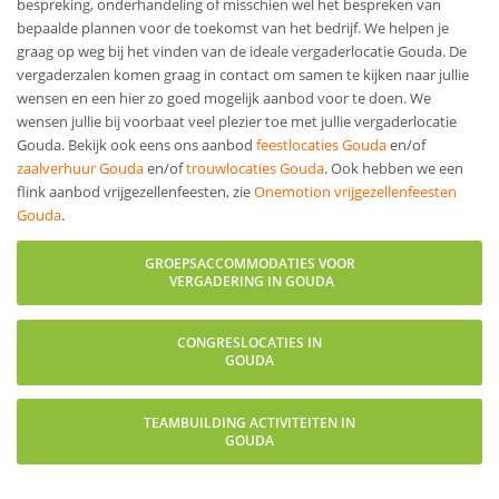
bespreking, onderhandeling of misschien wel het bespreken van
bepaalde plannen voor de toekomst van het bedrijf. We helpen je
graag op weg bij het vinden van de ideale vergaderlocatie Gouda. De
vergaderzalen komen graag in contact om samen te kijken naar jullie
wensen en een hier zo goed mogelijk aanbod voor te doen. We
wensen jullie bij voorbaat veel plezier toe met jullie vergaderlocatie
Gouda. Bekijk ook eens ons aanbod
feestlocaties Gouda
en/of
zaalverhuur Gouda
en/of
trouwlocaties Gouda
. Ook hebben we een
flink aanbod vrijgezellenfeesten, zie
Onemotion vrijgezellenfeesten
Gouda
.
GROEPSACCOMMODATIES VOOR
VERGADERING IN GOUDA
CONGRESLOCATIES IN
GOUDA
TEAMBUILDING ACTIVITEITEN IN
GOUDA