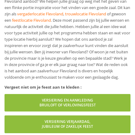
Flevoland aanbod? We helpen jullie graag op weg met het geven van
een flinke portie inspiratie voor het vinden van een goede zaal. Dit kan
zijn als
vergaderlocatie Flevoland
,
trouwlocatie Flevoland
of gewoon
een
feestlocatie Flevoland
. Deze moet passend zijn bij jullie wensen en
natuurlijk de activiteit die jullie hebben. Hebben jullie al een idee wat
voor type activiteit jullie op het programma hebben staan en wat voor
type locatie hierbij aansluit? We hopen dat ons aanbod je zal
inspireren en ervoor zorgt dat je zaalverhuur kunt vinden die aansluit
bij jullie wensen. Ben jij inwoner van Flevoland? Of woon je net buiten
de provincie maar is je keuze gevallen op een bepaalde stad? Werk je
in deze provincie of ga je er elk jaar graag naar toe? Wat de reden ook
is het aanbod aan zaalverhuur Flevoland is divers en hopelijk
voldoende om je enthousiast te maken voor een geslaagde dag.
Vergeet niet om je feest aan te kleden :
VERSIERING EN AANKLEDING
BRUILOFT OF VERLOVINGSFEEST
VERSIERING VERJAARDAG,
JUBILEUM OF ZAKELIJK FEEST