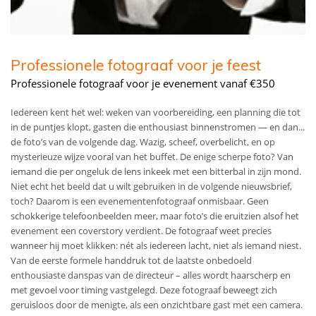
Professionele fotograaf voor je feest
Professionele fotograaf voor je evenement vanaf €350
Iedereen kent het wel: weken van voorbereiding, een planning die tot
in de puntjes klopt, gasten die enthousiast binnenstromen — en dan...
de foto’s van de volgende dag. Wazig, scheef, overbelicht, en op
mysterieuze wijze vooral van het buffet. De enige scherpe foto? Van
iemand die per ongeluk de lens inkeek met een bitterbal in zijn mond.
Niet echt het beeld dat u wilt gebruiken in de volgende nieuwsbrief,
toch? Daarom is een evenementenfotograaf onmisbaar. Geen
schokkerige telefoonbeelden meer, maar foto’s die eruitzien alsof het
evenement een coverstory verdient. De fotograaf weet precies
wanneer hij moet klikken: nét als iedereen lacht, niet als iemand niest.
Van de eerste formele handdruk tot de laatste onbedoeld
enthousiaste danspas van de directeur – alles wordt haarscherp en
met gevoel voor timing vastgelegd. Deze fotograaf beweegt zich
geruisloos door de menigte, als een onzichtbare gast met een camera.