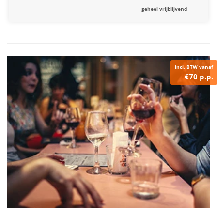
geheel vrijblijvend
incl. BTW vanaf
€70 p.p.