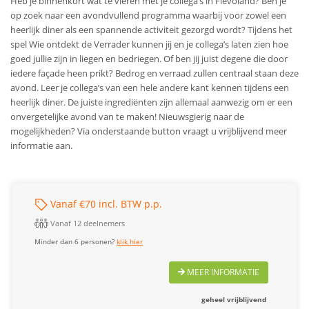
Heb je binnenkort wat te vieren met je collega’s in Flevoland? Ben je
op zoek naar een avondvullend programma waarbij voor zowel een
heerlijk diner als een spannende activiteit gezorgd wordt? Tijdens het
spel Wie ontdekt de Verrader kunnen jij en je collega’s laten zien hoe
goed jullie zijn in liegen en bedriegen. Of ben jij juist degene die door
iedere façade heen prikt? Bedrog en verraad zullen centraal staan deze
avond. Leer je collega’s van een hele andere kant kennen tijdens een
heerlijk diner. De juiste ingrediënten zijn allemaal aanwezig om er een
onvergetelijke avond van te maken! Nieuwsgierig naar de
mogelijkheden? Via onderstaande button vraagt u vrijblijvend meer
informatie aan.
Vanaf €70 incl. BTW p.p.
Vanaf 12 deelnemers
Minder dan 6 personen?
klik hier
MEER INFORMATIE
geheel vrijblijvend