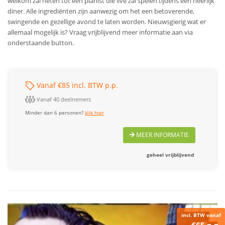
welkom zal heten tot een pianist die live zal spelen tijdens een heerlijk
diner. Alle ingrediënten zijn aanwezig om het een betoverende,
swingende en gezellige avond te laten worden. Nieuwsgierig wat er
allemaal mogelijk is? Vraag vrijblijvend meer informatie aan via
onderstaande button.
Vanaf €85 incl. BTW p.p.
Vanaf 40 deelnemers
Minder dan 6 personen?
klik hier
MEER INFORMATIE
geheel vrijblijvend
incl. BTW vanaf