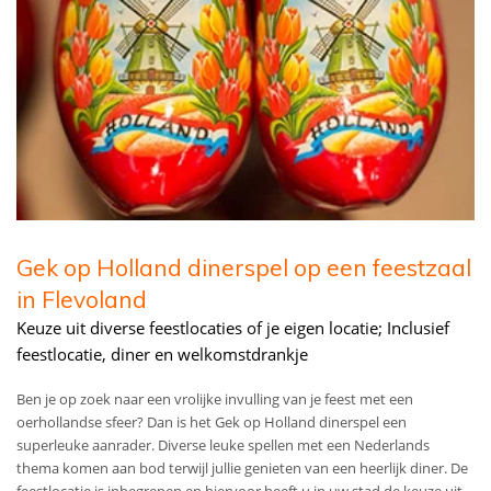
Gek op Holland dinerspel op een feestzaal
in Flevoland
Keuze uit diverse feestlocaties of je eigen locatie; Inclusief
feestlocatie, diner en welkomstdrankje
Ben je op zoek naar een vrolijke invulling van je feest met een
oerhollandse sfeer? Dan is het Gek op Holland dinerspel een
superleuke aanrader. Diverse leuke spellen met een Nederlands
thema komen aan bod terwijl jullie genieten van een heerlijk diner. De
feestlocatie is inbegrepen en hiervoor heeft u in uw stad de keuze uit