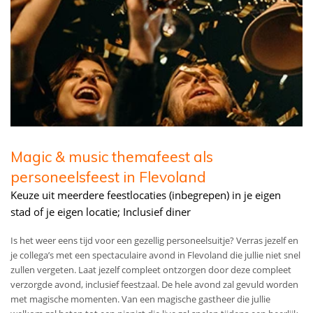
Magic & music themafeest als
personeelsfeest in Flevoland
Keuze uit meerdere feestlocaties (inbegrepen) in je eigen
stad of je eigen locatie; Inclusief diner
Is het weer eens tijd voor een gezellig personeelsuitje? Verras jezelf en
je collega’s met een spectaculaire avond in Flevoland die jullie niet snel
zullen vergeten. Laat jezelf compleet ontzorgen door deze compleet
verzorgde avond, inclusief feestzaal. De hele avond zal gevuld worden
met magische momenten. Van een magische gastheer die jullie