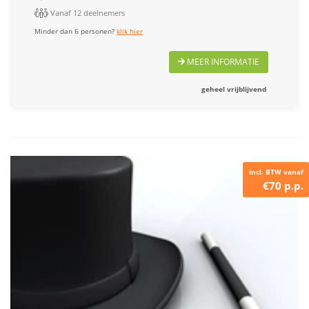
Vanaf 12 deelnemers
Minder dan 6 personen?
klik hier
MEER INFORMATIE
geheel vrijblijvend
incl. BTW vanaf
€70 p.p.