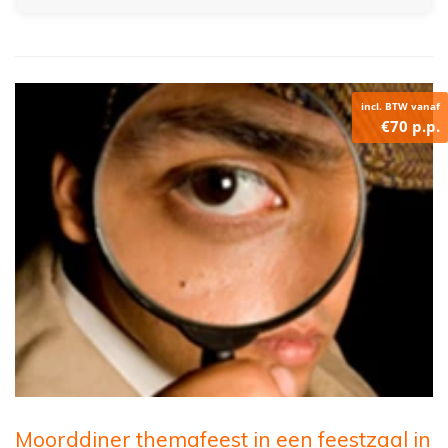
incl. BTW vanaf
€70 p.p.
Moorddiner themafeest in een feestzaal in