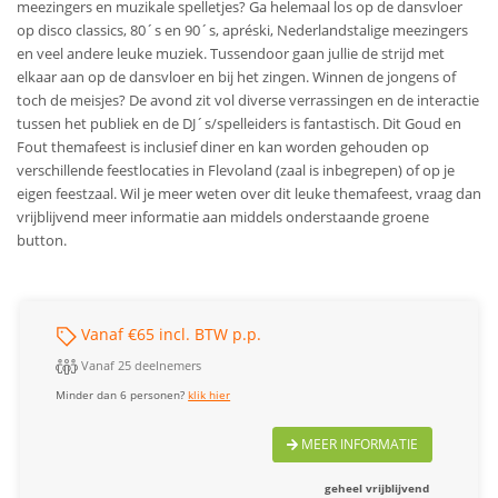
meezingers en muzikale spelletjes? Ga helemaal los op de dansvloer
op disco classics, 80´s en 90´s, apréski, Nederlandstalige meezingers
en veel andere leuke muziek. Tussendoor gaan jullie de strijd met
elkaar aan op de dansvloer en bij het zingen. Winnen de jongens of
toch de meisjes? De avond zit vol diverse verrassingen en de interactie
tussen het publiek en de DJ´s/spelleiders is fantastisch.
Dit Goud en
Fout themafeest is inclusief diner en kan worden gehouden op
verschillende feestlocaties in Flevoland (zaal is inbegrepen) of op je
eigen feestzaal.
Wil je meer weten over dit leuke themafeest, vraag dan
vrijblijvend meer informatie aan middels onderstaande groene
button.
Vanaf €65 incl. BTW p.p.
Vanaf 25 deelnemers
Minder dan 6 personen?
klik hier
MEER INFORMATIE
geheel vrijblijvend