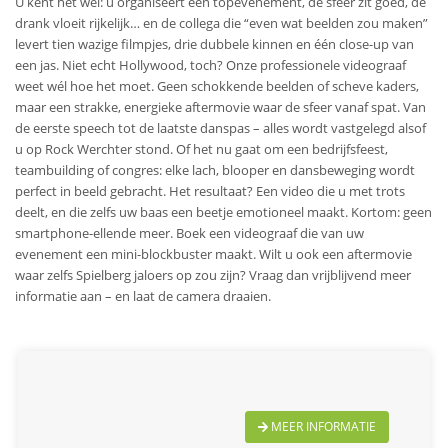
U kent het wel: u organiseert een top­evenement, de sfeer zit goed, de
drank vloeit rijkelijk… en de collega die “even wat beelden zou maken”
levert tien wazige filmpjes, drie dubbele kinnen en één close-up van
een jas. Niet echt Hollywood, toch? Onze professionele videograaf
weet wél hoe het moet. Geen schokkende beelden of scheve kaders,
maar een strakke, energieke aftermovie waar de sfeer vanaf spat. Van
de eerste speech tot de laatste danspas – alles wordt vastgelegd alsof
u op Rock Werchter stond. Of het nu gaat om een bedrijfsfeest,
teambuilding of congres: elke lach, blooper en dansbeweging wordt
perfect in beeld gebracht. Het resultaat? Een video die u met trots
deelt, en die zelfs uw baas een beetje emotioneel maakt. Kortom: geen
smartphone-ellende meer. Boek een videograaf die van uw
evenement een mini-blockbuster maakt. Wilt u ook een aftermovie
waar zelfs Spielberg jaloers op zou zijn? Vraag dan vrijblijvend meer
informatie aan – en laat de camera draaien.
MEER INFORMATIE