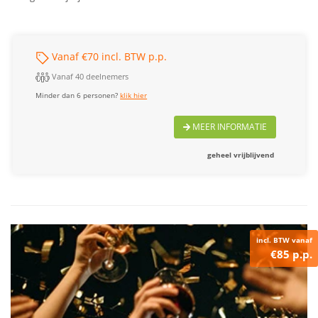
Vanaf €70 incl. BTW p.p.
Vanaf 40 deelnemers
Minder dan 6 personen?
klik hier
MEER INFORMATIE
geheel vrijblijvend
incl. BTW vanaf
€85 p.p.