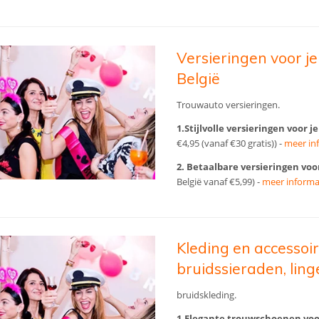
Versieringen voor j
België
Trouwauto versieringen.
1.Stijlvolle versieringen voor 
€4,95 (vanaf €30 gratis)) -
meer in
2. Betaalbare versieringen vo
België vanaf €5,99) -
meer informa
Kleding en accessoi
bruidssieraden, ling
bruidskleding.
1.Elegante trouwschoenen voo