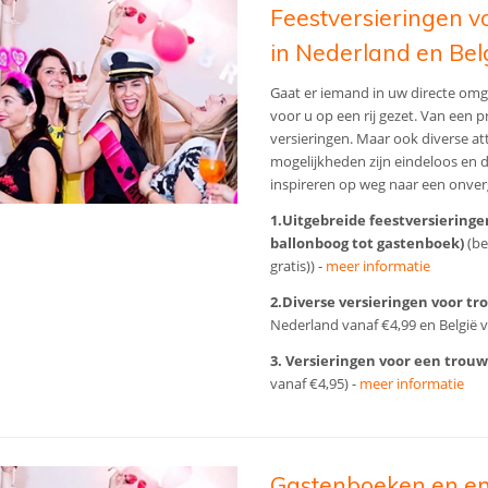
Feestversieringen vo
in Nederland en Bel
Gaat er iemand in uw directe omg
voor u op een rij gezet. Van een 
versieringen. Maar ook diverse at
mogelijkheden zijn eindeloos en 
inspireren op weg naar een onverg
1.Uitgebreide feestversieringe
ballonboog tot gastenboek)
(be
gratis)) -
meer informatie
2.Diverse versieringen voor t
Nederland vanaf €4,99 en België v
3.
Versieringen voor een trouw-
vanaf €4,95) -
meer informatie
Gastenboeken en en