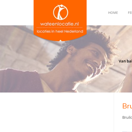
HOME
FE
Van bal
Bru
Bruil