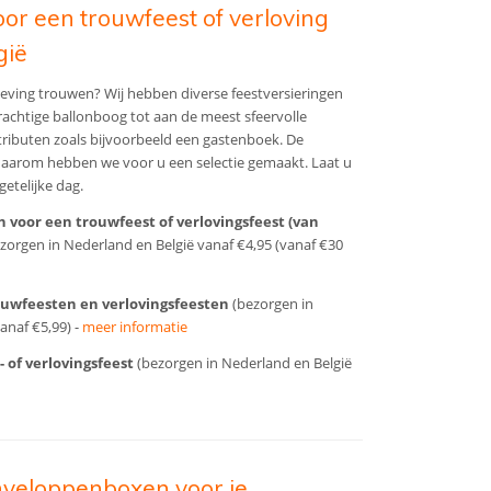
or een trouwfeest of verloving
gië
eving trouwen? Wij hebben diverse feestversieringen
prachtige ballonboog tot aan de meest sfeervolle
tributen zoals bijvoorbeeld een gastenboek. De
daarom hebben we voor u een selectie gemaakt. Laat u
etelijke dag.
n voor een trouwfeest of verlovingsfeest (van
zorgen in Nederland en België vanaf €4,95 (vanaf €30
rouwfeesten en verlovingsfeesten
(bezorgen in
anaf €5,99) -
meer informatie
 of verlovingsfeest
(bezorgen in Nederland en België
veloppenboxen voor je