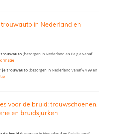
e trouwauto in Nederland en
je trouwauto
(bezorgen in Nederland en België vanaf
formatie
or je trouwauto
(bezorgen in Nederland vanaf €4,99 en
tie
res voor de bruid: trouwschoenen,
erie en bruidsjurken
r de bruid
(bezorgen in Nederland en België vanaf