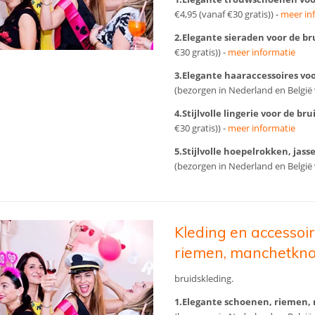
€4,95 (vanaf €30 gratis)) -
meer in
2.Elegante sieraden voor de br
€30 gratis)) -
meer informatie
3.Elegante haaraccessoires vo
(bezorgen in Nederland en België v
4.Stijlvolle lingerie voor de bru
€30 gratis)) -
meer informatie
5.Stijlvolle hoepelrokken, jass
(bezorgen in Nederland en België v
Kleding en accessoi
riemen, manchetkno
bruidskleding.
1.Elegante schoenen, riemen