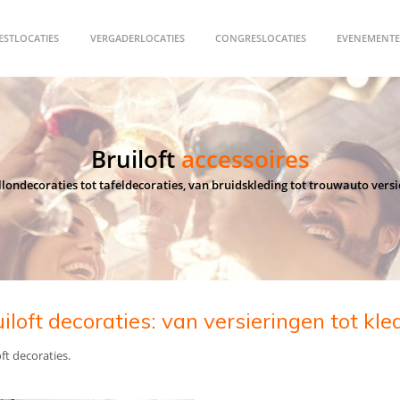
ESTLOCATIES
VERGADERLOCATIES
CONGRESLOCATIES
EVENEMENTE
Bruiloft
accessoires
londecoraties tot tafeldecoraties, van bruidskleding tot trouwauto vers
iloft decoraties: van versieringen tot kle
oft decoraties.