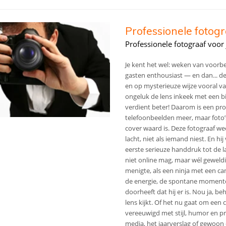
Professionele fotog
Professionele fotograaf voo
Je kent het wel: weken van voorber
gasten enthousiast — en dan... de 
en op mysterieuze wijze vooral va
ongeluk de lens inkeek met een b
verdient beter! Daarom is een pro
telefoonbeelden meer, maar foto’s
cover waard is. Deze fotograaf wee
lacht, niet als iemand niest. En 
eerste serieuze handdruk tot de l
niet online mag, maar wél geweldi
menigte, als een ninja met een cam
de energie, de spontane momente
doorheeft dat hij er is. Nou ja, be
lens kijkt. Of het nu gaat om een 
vereeuwigd met stijl, humor en pr
media, het jaarverslag of gewoon 