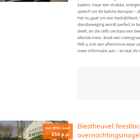
kaders, maar een strakke, energie
speech tot de laatste danspas – a
het nu gaat om een bedrijfsfeest, 
dansbeweging wordt perfect in bee
deelt, en die zelfs uw baas een 
ellende meer. Boek een videogra
Wilt u ook een aftermovie waar zel
meer informatie aan – en laat de 
Biestheuvel: feestlo
incl. BTW vanaf
€50 p.p.
overnachtingsmogel