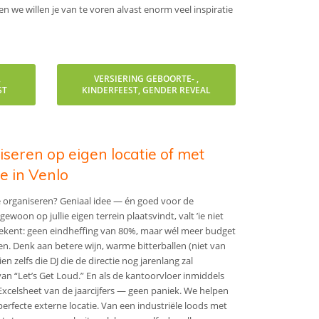
en we willen je van te voren alvast enorm veel inspiratie
,
VERSIERING GEBOORTE- ,
ST
KINDERFEEST, GENDER REVEAL
iseren op eigen locatie of met
ie in Venlo
ie organiseren? Geniaal idee — én goed voor de
woon op jullie eigen terrein plaatsvindt, valt ’ie niet
etekent: geen eindheffing van 80%, maar wél meer budget
en. Denk aan betere wijn, warme bitterballen (niet van
en zelfs die DJ die de directie nog jarenlang zal
van “Let’s Get Loud.” En als de kantoorvloer inmiddels
 Excelsheet van de jaarcijfers — geen paniek. We helpen
perfecte externe locatie. Van een industriële loods met