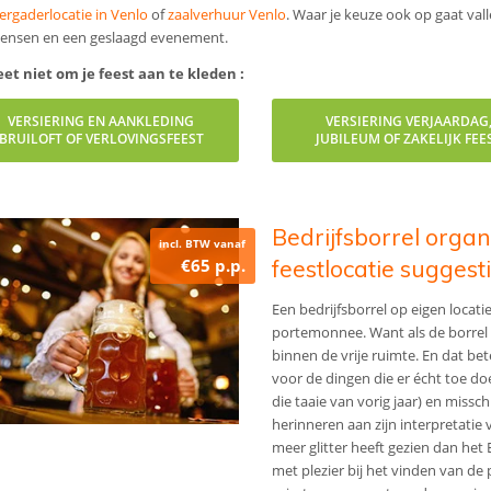
ergaderlocatie in Venlo
of
zaalverhuur Venlo
. Waar je keuze ook op gaat vall
ensen en een geslaagd evenement.
et niet om je feest aan te kleden :
VERSIERING EN AANKLEDING
VERSIERING VERJAARDAG
BRUILOFT OF VERLOVINGSFEEST
JUBILEUM OF ZAKELIJK FEE
Bedrijfsborrel organ
incl. BTW vanaf
€65 p.p.
feestlocatie suggest
Een bedrijfsborrel op eigen locat
portemonnee. Want als de borrel ge
binnen de vrije ruimte. En dat b
voor de dingen die er écht toe do
die taaie van vorig jaar) en misschi
herinneren aan zijn interpretatie 
meer glitter heeft gezien dan het
met plezier bij het vinden van de 