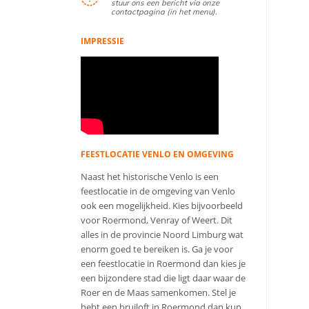
stuur ons een bericht via onze
contactpagina (in het menu).
IMPRESSIE
FEESTLOCATIE VENLO EN OMGEVING
Naast het historische Venlo is een
feestlocatie in de omgeving van Venlo
ook een mogelijkheid. Kies bijvoorbeeld
voor Roermond, Venray of Weert. Dit
alles in de provincie Noord Limburg wat
enorm goed te bereiken is. Ga je voor
een feestlocatie in Roermond dan kies je
een bijzondere stad die ligt daar waar de
Roer en de Maas samenkomen. Stel je
hebt een bruiloft in Roermond dan kun