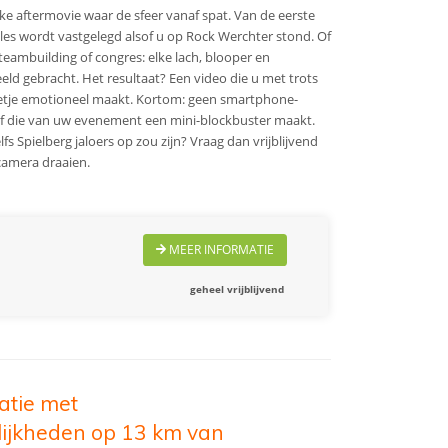
ke aftermovie waar de sfeer vanaf spat. Van de eerste
lles wordt vastgelegd alsof u op Rock Werchter stond. Of
teambuilding of congres: elke lach, blooper en
ld gebracht. Het resultaat? Een video die u met trots
beetje emotioneel maakt. Kortom: geen smartphone-
af die van uw evenement een mini-blockbuster maakt.
fs Spielberg jaloers op zou zijn? Vraag dan vrijblijvend
camera draaien.
MEER INFORMATIE
geheel vrijblijvend
catie met
ijkheden op 13 km van