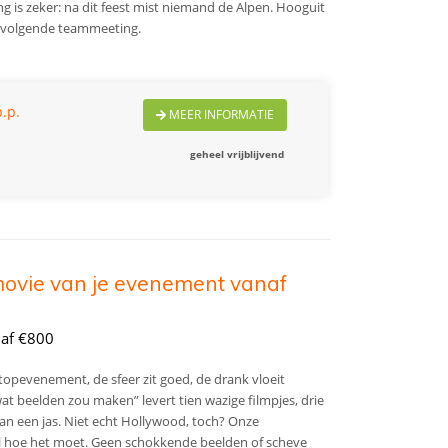
 is zeker: na dit feest mist niemand de Alpen. Hooguit
de volgende teammeeting.
.p.
MEER INFORMATIE
geheel vrijblijvend
movie van je evenement vanaf
naf €800
top­evenement, de sfeer zit goed, de drank vloeit
 wat beelden zou maken” levert tien wazige filmpjes, drie
an een jas. Niet echt Hollywood, toch? Onze
l hoe het moet. Geen schokkende beelden of scheve