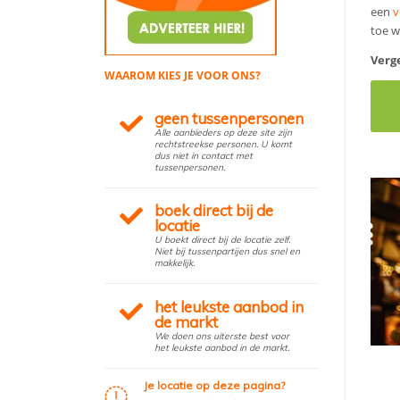
een
v
toe w
Verge
WAAROM KIES JE VOOR ONS?
geen tussenpersonen
Alle aanbieders op deze site zijn
rechtstreekse personen. U komt
dus niet in contact met
tussenpersonen.
boek direct bij de
locatie
U boekt direct bij de locatie zelf.
Niet bij tussenpartijen dus snel en
makkelijk.
het leukste aanbod in
de markt
We doen ons uiterste best voor
het leukste aanbod in de markt.
Je locatie op deze pagina?