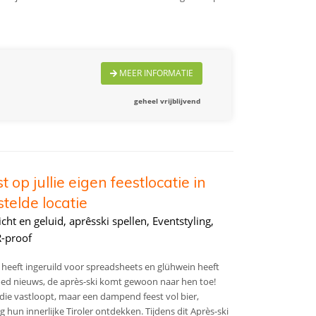
MEER INFORMATIE
geheel vrijblijvend
op jullie eigen feestlocatie in
telde locatie
icht en geluid, aprêsski spellen, Eventstyling,
-proof
aar heeft ingeruild voor spreadsheets en glühwein heeft
oed nieuws, de après-ski komt gewoon naar hen toe!
 die vastloopt, maar een dampend feest vol bier,
ng hun innerlijke Tiroler ontdekken. Tijdens dit Après-ski