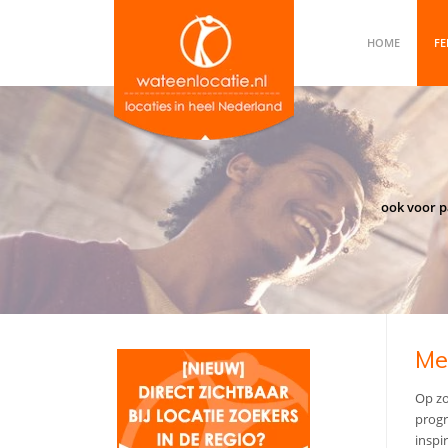
HOME
FE
ook voor p
Me
Op zo
progr
inspi