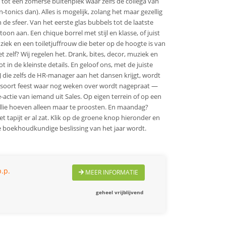
tot een zomerse buitenplek waar zelfs de collega van
-tonics dan). Alles is mogelijk, zolang het maar gezellig
 de sfeer. Van het eerste glas bubbels tot de laatste
toon aan. Een chique borrel met stijl en klasse, of juist
ziek en een toiletjuffrouw die beter op de hoogte is van
t zelf? Wij regelen het. Drank, bites, decor, muziek en
ot in de kleinste details. En geloof ons, met de juiste
J die zelfs de HR-manager aan het dansen krijgt, wordt
 soort feest waar nog weken over wordt nagepraat —
-actie van iemand uit Sales. Op eigen terrein of op een
 jullie hoeven alleen maar te proosten. En maandag?
et tapijt er al zat. Klik op de groene knop hieronder en
te boekhoudkundige beslissing van het jaar wordt.
.p.
MEER INFORMATIE
geheel vrijblijvend