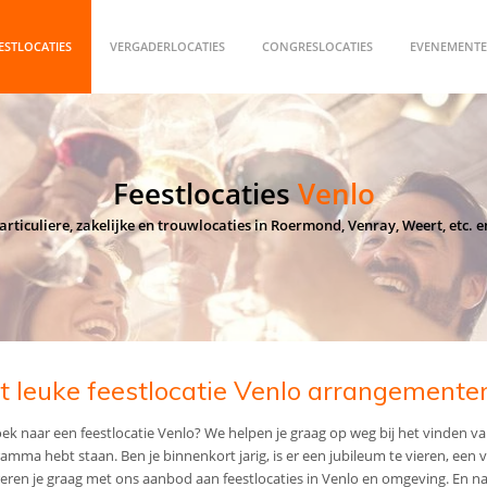
ESTLOCATIES
VERGADERLOCATIES
CONGRESLOCATIES
EVENEMENTE
Feestlocaties
Venlo
articuliere, zakelijke en trouwlocaties in Roermond, Venray, Weert, etc. 
t leuke feestlocatie Venlo arrangemente
ek naar een feestlocatie Venlo? We helpen je graag op weg bij het vinden va
amma hebt staan. Ben je binnenkort jarig, is er een jubileum te vieren, een 
reren je graag met ons aanbod aan feestlocaties in Venlo en omgeving. En na