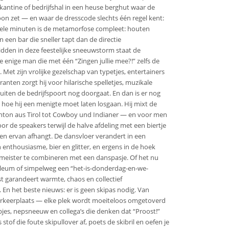
kantine of bedrijfshal in een heuse berghut waar de
on zet — en waar de dresscode slechts één regel kent:
ttele minuten is de metamorfose compleet: houten
 en een bar die sneller tapt dan de directie
dden in deze feestelijke sneeuwstorm staat de
enige man die met één “Zingen jullie mee?!” zelfs de
Met zijn vrolijke gezelschap van typetjes, entertainers
ranten zorgt hij voor hilarische spelletjes, muzikale
buiten de bedrijfspoort nog doorgaat. En dan is er nog
et hoe hij een menigte moet laten losgaan. Hij mixt de
Anton aus Tirol tot Cowboy und Indianer — en voor men
or de speakers terwijl de halve afdeling met een biertje
en ervan afhangt. De dansvloer verandert in een
nthousiasme, bier en glitter, en ergens in de hoek
meister te combineren met een danspasje. Of het nu
ileum of simpelweg een “het-is-donderdag-en-we-
est garandeert warmte, chaos en collectief
n het beste nieuws: er is geen skipas nodig. Van
parkeerplaats — elke plek wordt moeiteloos omgetoverd
pjes, nepsneeuw en collega’s die denken dat “Proost!”
 stof die foute skipullover af, poets de skibril en oefen je