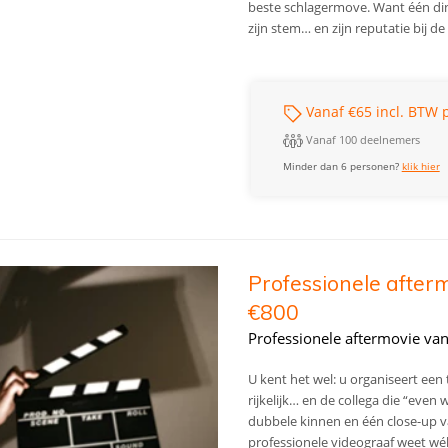
beste schlagermove. Want één ding
zijn stem… en zijn reputatie bij 
Vanaf €65 incl. BTW p
Vanaf 100 deelnemers
Minder dan 6 personen?
klik hier
Professionele after
€800
Professionele aftermovie va
U kent het wel: u organiseert een 
rijkelijk… en de collega die “even
dubbele kinnen en één close-up v
professionele videograaf weet wé