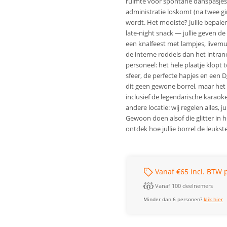
ruimte voor spontane danspasjes 
administratie loskomt (na twee gin
wordt. Het mooiste? Jullie bepalen
late-night snack — jullie geven de 
een knalfeest met lampjes, livemu
de interne roddels dan het intrane
personeel: het hele plaatje klopt t
sfeer, de perfecte hapjes en een D
dit geen gewone borrel, maar het
inclusief de legendarische karaoke
andere locatie: wij regelen alles,
Gewoon doen alsof die glitter in h
ontdek hoe jullie borrel de leuks
Vanaf €65 incl. BTW p
Vanaf 100 deelnemers
Minder dan 6 personen?
klik hier