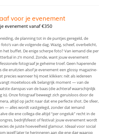
raaf voor je evenement
r je evenement vanaf €350
eiding, de planning tot in de puntjes geregeld, de
foto’s van de volgende dag. Wazig, scheef, overbelicht,
n het buffet. De enige scherpe foto? Van iemand die per
itterbal in z’n mond. Zonde, want jouw evenement
fessionele fotograaf je geheime troef. Geen haperende
 die eruitzien alsof je evenement een glossy magazine-
t precies wanneer hij moet klikken: nét als iedereen
hij vangt moeiteloos elk belangrijk moment — van de
aatste danspas van de baas (die achteraf waarschijnlijk
g is). Onze fotograaf beweegt zich geruisloos door de
era, altijd op jacht naar dat ene perfecte shot. De sfeer,
n — alles wordt vastgelegd, zonder dat iemand
halve die ene collega die altijd “per ongeluk” recht in de
congres, bedrijfsfeest of festival: jouw evenement wordt
ecies de juiste hoeveelheid glamour. Ideaal voor social
om jezelf later te herinneren aan die ene dag waarop