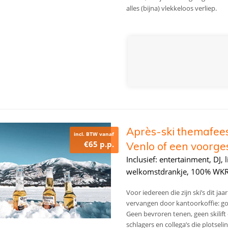
alles (bijna) vlekkeloos verliep.
Après-ski themafeest 
incl. BTW vanaf
€65 p.p.
Venlo of een voorges
Inclusief: entertainment, DJ, l
welkomstdrankje, 100% WKR
Voor iedereen die zijn ski’s dit j
vervangen door kantoor­koffie: g
Geen bevroren tenen, geen skilift
schlagers en collega’s die plotseli