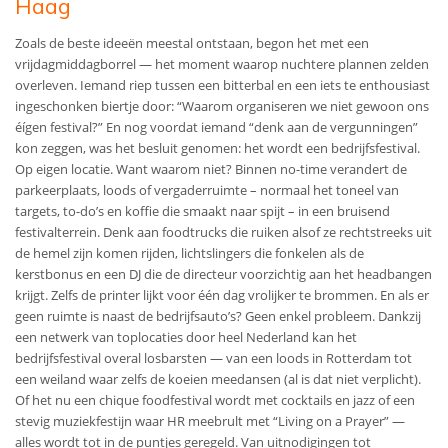
Haag
Zoals de beste ideeën meestal ontstaan, begon het met een
vrijdagmiddagborrel — het moment waarop nuchtere plannen zelden
overleven. Iemand riep tussen een bitterbal en een iets te enthousiast
ingeschonken biertje door: “Waarom organiseren we niet gewoon ons
éígen festival?” En nog voordat iemand “denk aan de vergunningen”
kon zeggen, was het besluit genomen: het wordt een bedrijfsfestival.
Op eigen locatie. Want waarom niet? Binnen no-time verandert de
parkeerplaats, loods of vergaderruimte – normaal het toneel van
targets, to-do’s en koffie die smaakt naar spijt – in een bruisend
festivalterrein. Denk aan foodtrucks die ruiken alsof ze rechtstreeks uit
de hemel zijn komen rijden, lichtslingers die fonkelen als de
kerstbonus en een DJ die de directeur voorzichtig aan het headbangen
krijgt. Zelfs de printer lijkt voor één dag vrolijker te brommen. En als er
geen ruimte is naast de bedrijfsauto’s? Geen enkel probleem. Dankzij
een netwerk van top­locaties door heel Nederland kan het
bedrijfsfestival overal losbarsten — van een loods in Rotterdam tot
een weiland waar zelfs de koeien meedansen (al is dat niet verplicht).
Of het nu een chique foodfestival wordt met cocktails en jazz of een
stevig muziekfestijn waar HR meebrult met “Living on a Prayer” —
alles wordt tot in de puntjes geregeld. Van uitnodigingen tot