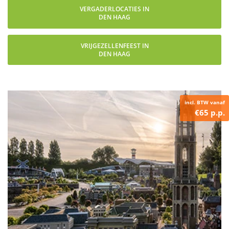
VERGADERLOCATIES IN
DEN HAAG
VRIJGEZELLENFEEST IN
DEN HAAG
incl. BTW vanaf
€65 p.p.