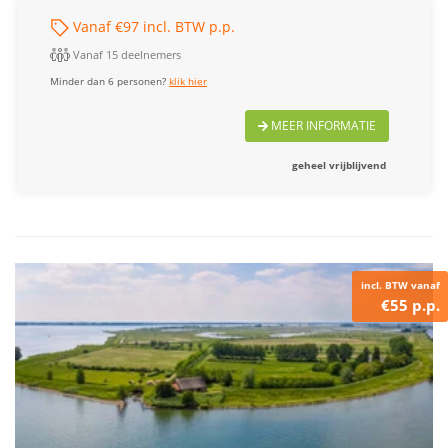
Vanaf €97 incl. BTW p.p.
Vanaf 15 deelnemers
Minder dan 6 personen?
klik hier
MEER INFORMATIE
geheel vrijblijvend
incl. BTW vanaf
€55 p.p.