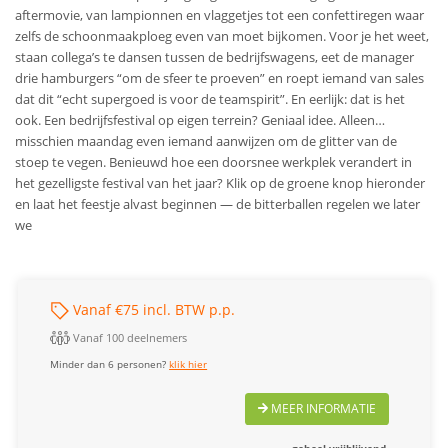
aftermovie, van lampionnen en vlaggetjes tot een confettiregen waar
zelfs de schoonmaakploeg even van moet bijkomen. Voor je het weet,
staan collega’s te dansen tussen de bedrijfswagens, eet de manager
drie hamburgers “om de sfeer te proeven” en roept iemand van sales
dat dit “echt supergoed is voor de teamspirit”. En eerlijk: dat is het
ook. Een bedrijfsfestival op eigen terrein? Geniaal idee. Alleen…
misschien maandag even iemand aanwijzen om de glitter van de
stoep te vegen. Benieuwd hoe een doorsnee werkplek verandert in
het gezelligste festival van het jaar? Klik op de groene knop hieronder
en laat het feestje alvast beginnen — de bitterballen regelen we later
we
Vanaf €75 incl. BTW p.p.
Vanaf 100 deelnemers
Minder dan 6 personen?
klik hier
MEER INFORMATIE
geheel vrijblijvend