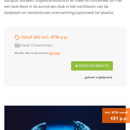
katapult bouwen, Expeditie Robinson en meer en combineer dit met
een leuk feest in de avond een duik in het nachtleven van de
badplaats en tenslotte een overnachting (optioneel) ter plaatse.
Vanaf €60 incl. BTW p.p.
Vanaf 10 deelnemers
Minder dan 6 personen?
klik hier
MEER INFORMATIE
geheel vrijblijvend
incl. BTW vanaf
€81 p.p.