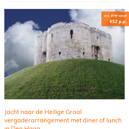
incl. BTW vanaf
€52 p.p.
Jacht naar de Heilige Graal
vergaderarrangement met diner of lunch
in Den Haag