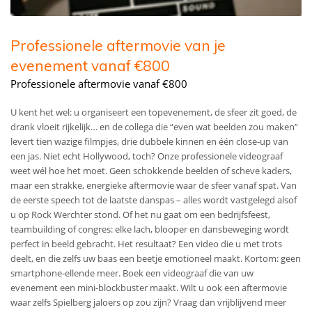
Professionele aftermovie van je
evenement vanaf €800
Professionele aftermovie vanaf €800
U kent het wel: u organiseert een top­evenement, de sfeer zit goed, de
drank vloeit rijkelijk… en de collega die “even wat beelden zou maken”
levert tien wazige filmpjes, drie dubbele kinnen en één close-up van
een jas. Niet echt Hollywood, toch? Onze professionele videograaf
weet wél hoe het moet. Geen schokkende beelden of scheve kaders,
maar een strakke, energieke aftermovie waar de sfeer vanaf spat. Van
de eerste speech tot de laatste danspas – alles wordt vastgelegd alsof
u op Rock Werchter stond. Of het nu gaat om een bedrijfsfeest,
teambuilding of congres: elke lach, blooper en dansbeweging wordt
perfect in beeld gebracht. Het resultaat? Een video die u met trots
deelt, en die zelfs uw baas een beetje emotioneel maakt. Kortom: geen
smartphone-ellende meer. Boek een videograaf die van uw
evenement een mini-blockbuster maakt. Wilt u ook een aftermovie
waar zelfs Spielberg jaloers op zou zijn? Vraag dan vrijblijvend meer