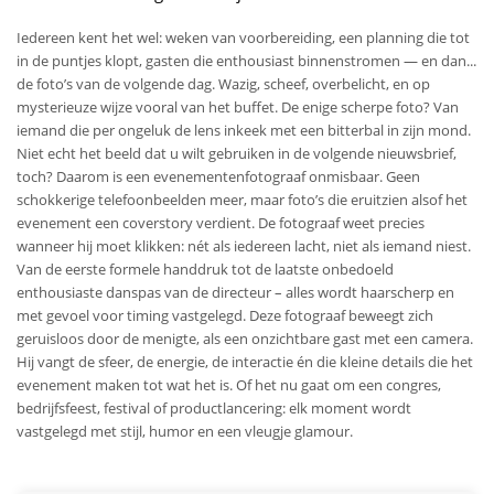
Iedereen kent het wel: weken van voorbereiding, een planning die tot
in de puntjes klopt, gasten die enthousiast binnenstromen — en dan...
de foto’s van de volgende dag. Wazig, scheef, overbelicht, en op
mysterieuze wijze vooral van het buffet. De enige scherpe foto? Van
iemand die per ongeluk de lens inkeek met een bitterbal in zijn mond.
Niet echt het beeld dat u wilt gebruiken in de volgende nieuwsbrief,
toch? Daarom is een evenementenfotograaf onmisbaar. Geen
schokkerige telefoonbeelden meer, maar foto’s die eruitzien alsof het
evenement een coverstory verdient. De fotograaf weet precies
wanneer hij moet klikken: nét als iedereen lacht, niet als iemand niest.
Van de eerste formele handdruk tot de laatste onbedoeld
enthousiaste danspas van de directeur – alles wordt haarscherp en
met gevoel voor timing vastgelegd. Deze fotograaf beweegt zich
geruisloos door de menigte, als een onzichtbare gast met een camera.
Hij vangt de sfeer, de energie, de interactie én die kleine details die het
evenement maken tot wat het is. Of het nu gaat om een congres,
bedrijfsfeest, festival of productlancering: elk moment wordt
vastgelegd met stijl, humor en een vleugje glamour.