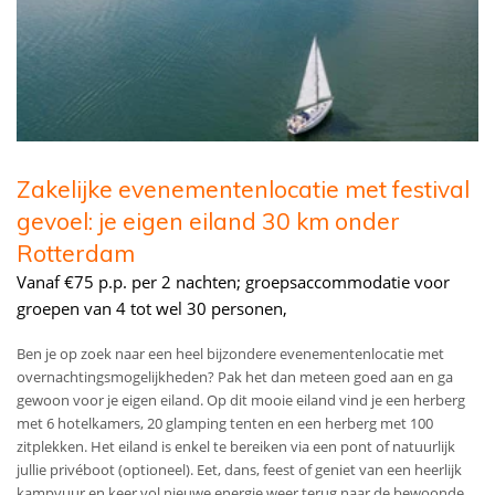
Zakelijke evenementenlocatie met festival
gevoel: je eigen eiland 30 km onder
Rotterdam
Vanaf €75 p.p. per 2 nachten; groepsaccommodatie voor
groepen van 4 tot wel 30 personen,
Ben je op zoek naar een heel bijzondere evenementenlocatie met
overnachtingsmogelijkheden? Pak het dan meteen goed aan en ga
gewoon voor je eigen eiland. Op dit mooie eiland vind je een herberg
met 6 hotelkamers, 20 glamping tenten en een herberg met 100
zitplekken. Het eiland is enkel te bereiken via een pont of natuurlijk
jullie privéboot (optioneel). Eet, dans, feest of geniet van een heerlijk
kampvuur en keer vol nieuwe energie weer terug naar de bewoonde