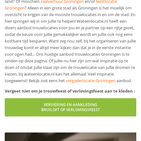
land? Of misschien
zaalverhuur Groningen
en/of
feestlocatie
Groningen
?
Alleen in een grote stad als Groningen is het moeilijk om
overzicht te krijgen van de mooiste trouwlocaties in en om de stad. En
hier springen wij in om jullie te helpen! Wateenlocatie.nl heeft een
divers aanbod trouwlocaties voor jou en je partner op een rijtje gezet,
zodat de keuze voor jullie gemakkelijker wordt en jullie ook nog eens
kostbare tijd besparen. Want zeg nou zelf, bij het organiseren van jullie
trouwdag komt er altijd meer kijken dan dat je in de eerste instantie
voor ogen had... Ons huidige aanbod trouwlocaties Groningen is te
vinden op deze pagina. Of jullie nu hier zijn om wat inspiratie op te
doen of omdat jullie klaar zijn om de trouwlocatie van jullie dromen te
kiezen, bij wateenlocatie.nl kan het allemaal. Veel inspiratie
toegewenst! Bekijk ook eens het
vergaderlocatie Groningen
aanbod.
Vergeet niet om je trouwfeest of verlovingsfeest aan te kleden :
VERSIERING EN AANKLEDING
BRUILOFT OF VERLOVINGSFEEST