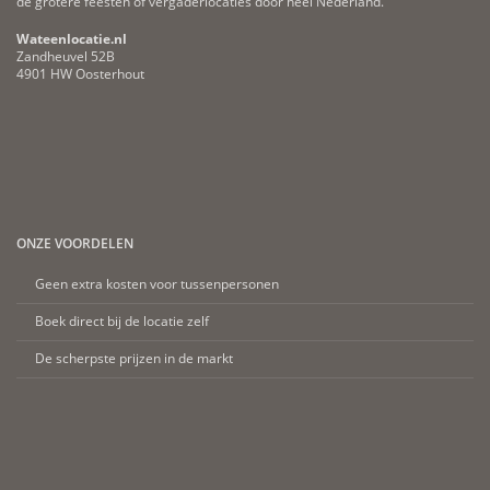
de grotere feesten of vergaderlocaties door heel Nederland.
Wateenlocatie.nl
Zandheuvel 52B
4901 HW Oosterhout
ONZE VOORDELEN
Geen extra kosten voor tussenpersonen
Boek direct bij de locatie zelf
De scherpste prijzen in de markt