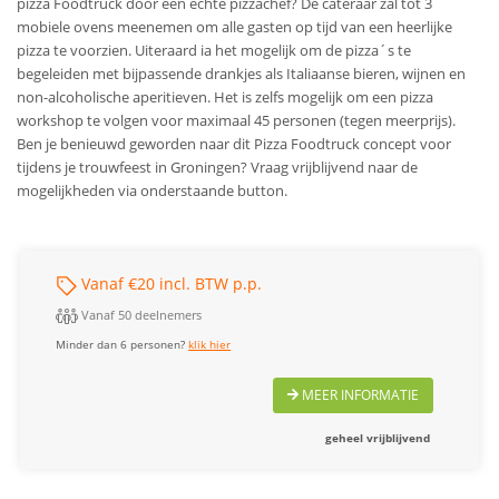
pizza Foodtruck door een echte pizzachef? De cateraar zal tot 3
mobiele ovens meenemen om alle gasten op tijd van een heerlijke
pizza te voorzien. Uiteraard ia het mogelijk om de pizza´s te
begeleiden met bijpassende drankjes als Italiaanse bieren, wijnen en
non-alcoholische aperitieven. Het is zelfs mogelijk om een pizza
workshop te volgen voor maximaal 45 personen (tegen meerprijs).
Ben je benieuwd geworden naar dit Pizza Foodtruck concept voor
tijdens je trouwfeest in Groningen? Vraag vrijblijvend naar de
mogelijkheden via onderstaande button.
Vanaf €20 incl. BTW p.p.
Vanaf 50 deelnemers
Minder dan 6 personen?
klik hier
MEER INFORMATIE
geheel vrijblijvend