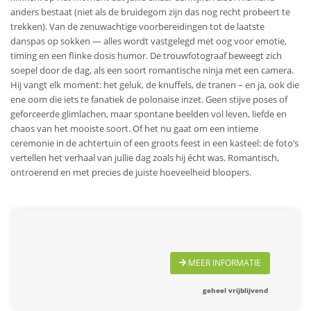
anders bestaat (niet als de bruidegom zijn das nog recht probeert te
trekken). Van de zenuwachtige voorbereidingen tot de laatste
danspas op sokken — alles wordt vastgelegd met oog voor emotie,
timing en een flinke dosis humor. De trouwfotograaf beweegt zich
soepel door de dag, als een soort romantische ninja met een camera.
Hij vangt elk moment: het geluk, de knuffels, de tranen – en ja, ook die
ene oom die iets te fanatiek de polonaise inzet. Geen stijve poses of
geforceerde glimlachen, maar spontane beelden vol leven, liefde en
chaos van het mooiste soort. Of het nu gaat om een intieme
ceremonie in de achtertuin of een groots feest in een kasteel: de foto’s
vertellen het verhaal van jullie dag zoals hij écht was. Romantisch,
ontroerend en met precies de juiste hoeveelheid bloopers.
MEER INFORMATIE
geheel vrijblijvend