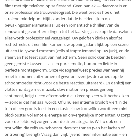
filmt met zijn telefoon op selfiestand. Geen paniek — daarvoor is er
onze professionele trouwvideograaf. Die weet precies hoe u het
stralend middelpunt blijft, zonder dat de beelden lijken op
bewakingscamera­materiaal uit een romantische thriller. Van de
zenuwachtige voorbereidingen tot het laatste glaasje op de dansvloer:
alles wordt professioneel vastgelegd. Uw geloften klinken alsof ze
rechtstreeks uit een film komen, uw openingsdans lijkt op een scène
uit een Hollywood-romcom (zelfs al trapte iemand op uw jurk), en de
sfeer van het feest spat van het scherm. Geen schokkende beelden,
geen gemiste kussen — alleen pure emotie, humor en liefde in
perfecte montagevorm. Onze videograaf weet precies wanneer hij
moet inzoomen, uitzoomen of gewoon eventjes de camera op de
schoonmoeder richt (voor de beste reacties, uiteraard). En dankzij een
vlotte montage met muziek, slow motion en precies genoeg
sentiment, krijgt u een aftermovie die u keer op keer wilt herbekijken
— zonder dat het saai wordt. Of u nu een intieme bruiloft viert in de
tuin of een groots feest in een kasteel: uw trouwfilm wordt een mini-
blockbuster vol emotie, energie en onvergetelijke momenten. U zorgt
voor de liefde, wij zorgen voor de cinematografie. Wilt u ook een
trouwfilm die zelfs uw schoonouders tot tranen (van het lachen of
ontroering) brengt? Vraag dan vrijblijvend meer informatie aan – en