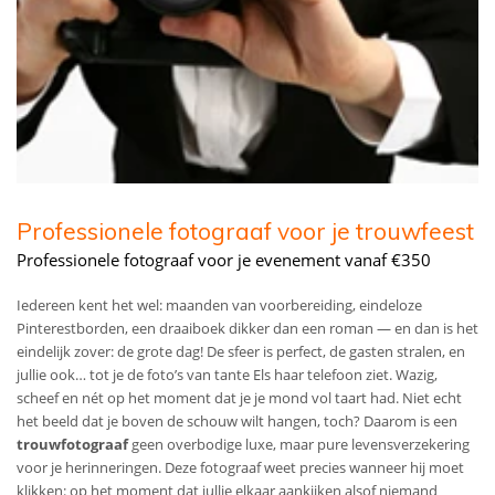
Professionele fotograaf voor je trouwfeest
Professionele fotograaf voor je evenement vanaf €350
Iedereen kent het wel: maanden van voorbereiding, eindeloze
Pinterestborden, een draaiboek dikker dan een roman — en dan is het
eindelijk zover: de grote dag! De sfeer is perfect, de gasten stralen, en
jullie ook… tot je de foto’s van tante Els haar telefoon ziet. Wazig,
scheef en nét op het moment dat je je mond vol taart had. Niet echt
het beeld dat je boven de schouw wilt hangen, toch? Daarom is een
trouwfotograaf
geen overbodige luxe, maar pure levensverzekering
voor je herinneringen. Deze fotograaf weet precies wanneer hij moet
klikken: op het moment dat jullie elkaar aankijken alsof niemand