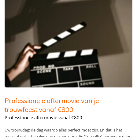
Professionele aftermovie van je
trouwfeest vanaf €800
Professionele aftermovie vanaf €800
Uw trouwdag: de dag waarop alles perfect moet zijn. En dat is het
meestal ook… behalve dan die ene oom die “toevallig” uw eerste dans