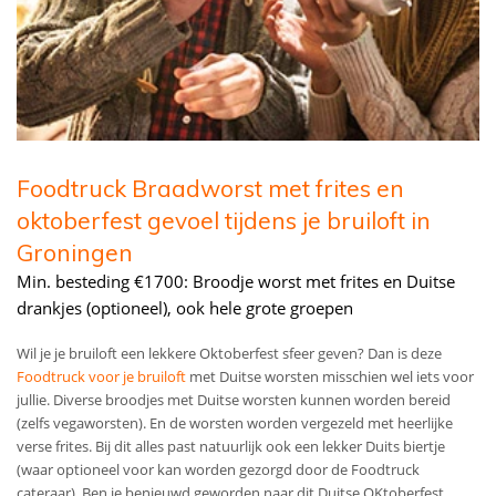
Foodtruck Braadworst met frites en
oktoberfest gevoel tijdens je bruiloft in
Groningen
Min. besteding €1700: Broodje worst met frites en Duitse
drankjes (optioneel), ook hele grote groepen
Wil je je bruiloft een lekkere Oktoberfest sfeer geven? Dan is deze
Foodtruck voor je bruiloft
met Duitse worsten misschien wel iets voor
jullie. Diverse broodjes met Duitse worsten kunnen worden bereid
(zelfs vegaworsten). En de worsten worden vergezeld met heerlijke
verse frites. Bij dit alles past natuurlijk ook een lekker Duits biertje
(waar optioneel voor kan worden gezorgd door de Foodtruck
cateraar). Ben je benieuwd geworden naar dit Duitse OKtoberfest