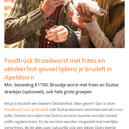
Foodtruck Braadworst met frites en
oktoberfest gevoel tijdens je bruiloft in
Apeldoorn
Min. besteding €1700: Broodje worst met frites en Duitse
drankjes (optioneel), ook hele grote groepen
Wil je je bruiloft een lekkere Oktoberfest sfeer geven? Dan is deze
Foodtruck voor je bruiloft
met Duitse worsten misschien wel iets voor
jullie. Diverse broodjes met Duitse worsten kunnen worden bereid
(zelfs vegaworsten). En de worsten worden vergezeld met heerlijke
verse frites. Bij dit alles past natuurlijk ook een lekker Duits biertje