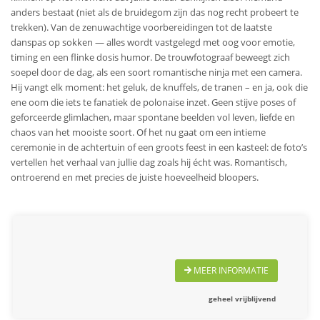
anders bestaat (niet als de bruidegom zijn das nog recht probeert te
trekken). Van de zenuwachtige voorbereidingen tot de laatste
danspas op sokken — alles wordt vastgelegd met oog voor emotie,
timing en een flinke dosis humor. De trouwfotograaf beweegt zich
soepel door de dag, als een soort romantische ninja met een camera.
Hij vangt elk moment: het geluk, de knuffels, de tranen – en ja, ook die
ene oom die iets te fanatiek de polonaise inzet. Geen stijve poses of
geforceerde glimlachen, maar spontane beelden vol leven, liefde en
chaos van het mooiste soort. Of het nu gaat om een intieme
ceremonie in de achtertuin of een groots feest in een kasteel: de foto’s
vertellen het verhaal van jullie dag zoals hij écht was. Romantisch,
ontroerend en met precies de juiste hoeveelheid bloopers.
MEER INFORMATIE
geheel vrijblijvend