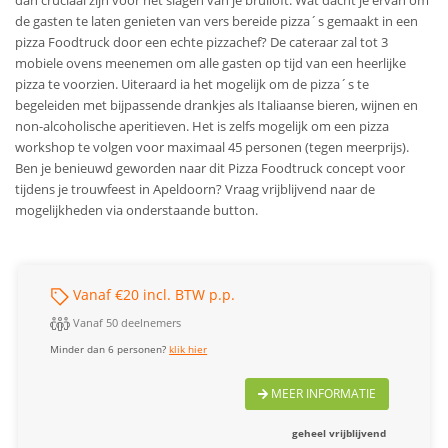
dan cruciaal zijn voor het slagen van je bruiloft. Wat dacht je ervan om
de gasten te laten genieten van vers bereide pizza´s gemaakt in een
pizza Foodtruck door een echte pizzachef? De cateraar zal tot 3
mobiele ovens meenemen om alle gasten op tijd van een heerlijke
pizza te voorzien. Uiteraard ia het mogelijk om de pizza´s te
begeleiden met bijpassende drankjes als Italiaanse bieren, wijnen en
non-alcoholische aperitieven. Het is zelfs mogelijk om een pizza
workshop te volgen voor maximaal 45 personen (tegen meerprijs).
Ben je benieuwd geworden naar dit Pizza Foodtruck concept voor
tijdens je trouwfeest in Apeldoorn? Vraag vrijblijvend naar de
mogelijkheden via onderstaande button.
Vanaf €20 incl. BTW p.p.
Vanaf 50 deelnemers
Minder dan 6 personen?
klik hier
MEER INFORMATIE
geheel vrijblijvend