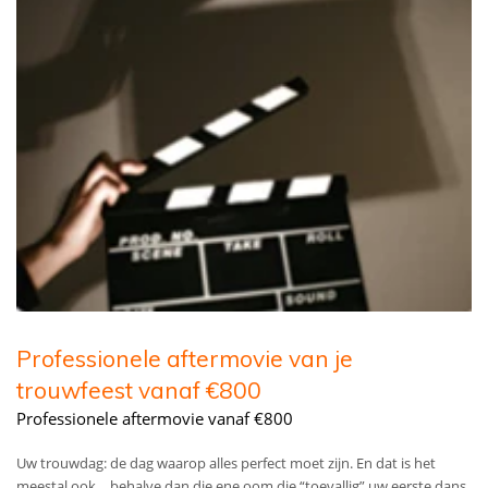
Professionele aftermovie van je
trouwfeest vanaf €800
Professionele aftermovie vanaf €800
Uw trouwdag: de dag waarop alles perfect moet zijn. En dat is het
meestal ook… behalve dan die ene oom die “toevallig” uw eerste dans