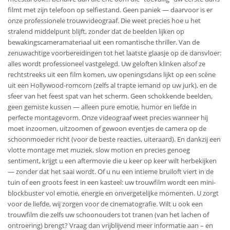
filmt met zijn telefoon op selfiestand. Geen paniek — daarvoor is er
onze professionele trouwvideograaf. Die weet precies hoe u het
stralend middelpunt blijft, zonder dat de beelden lijken op
bewakingscamera­materiaal uit een romantische thriller. Van de
zenuwachtige voorbereidingen tot het laatste glaasje op de dansvloer:
alles wordt professioneel vastgelegd. Uw geloften klinken alsof ze
rechtstreeks uit een film komen, uw openingsdans lijkt op een scène
uit een Hollywood-romcom (zelfs al trapte iemand op uw jurk), en de
sfeer van het feest spat van het scherm. Geen schokkende beelden,
geen gemiste kussen — alleen pure emotie, humor en liefde in
perfecte montagevorm. Onze videograaf weet precies wanneer hij
moet inzoomen, uitzoomen of gewoon eventjes de camera op de
schoonmoeder richt (voor de beste reacties, uiteraard). En dankzij een
vlotte montage met muziek, slow motion en precies genoeg
sentiment, krijgt u een aftermovie die u keer op keer wilt herbekijken
— zonder dat het saai wordt. Of u nu een intieme bruiloft viert in de
tuin of een groots feest in een kasteel: uw trouwfilm wordt een mini-
blockbuster vol emotie, energie en onvergetelijke momenten. U zorgt
voor de liefde, wij zorgen voor de cinematografie. Wilt u ook een
trouwfilm die zelfs uw schoonouders tot tranen (van het lachen of
ontroering) brengt? Vraag dan vrijblijvend meer informatie aan – en