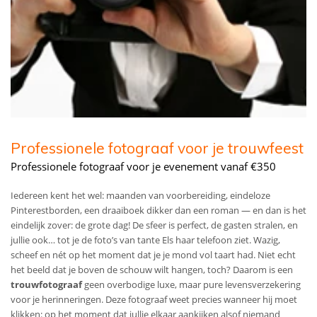
Professionele fotograaf voor je trouwfeest
Professionele fotograaf voor je evenement vanaf €350
Iedereen kent het wel: maanden van voorbereiding, eindeloze
Pinterestborden, een draaiboek dikker dan een roman — en dan is het
eindelijk zover: de grote dag! De sfeer is perfect, de gasten stralen, en
jullie ook… tot je de foto’s van tante Els haar telefoon ziet. Wazig,
scheef en nét op het moment dat je je mond vol taart had. Niet echt
het beeld dat je boven de schouw wilt hangen, toch? Daarom is een
trouwfotograaf
geen overbodige luxe, maar pure levensverzekering
voor je herinneringen. Deze fotograaf weet precies wanneer hij moet
klikken: op het moment dat jullie elkaar aankijken alsof niemand