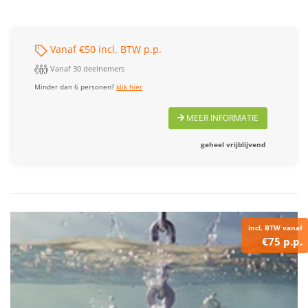
Vanaf €50 incl. BTW p.p.
Vanaf 30 deelnemers
Minder dan 6 personen?
klik hier
MEER INFORMATIE
geheel vrijblijvend
incl. BTW vanaf
€75 p.p.