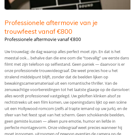
Professionele aftermovie van je
trouwfeest vanaf €800
Professionele aftermovie vanaf €800
Uw trouwdag: de dag waarop alles perfect moet zijn. En dat is het
meestal ook… behalve dan die ene oom die “toevallig” uw eerste dans
filmt met zijn telefoon op selfiestand. Geen paniek — daarvoor is er
onze professionele trouwvideograaf. Die weet precies hoe u het
stralend middelpunt blijft, zonder dat de beelden lijken op
bewakingscamera­materiaal uit een romantische thriller. Van de
zenuwachtige voorbereidingen tot het laatste glaasje op de dansvloer:
alles wordt professioneel vastgelegd. Uw geloften klinken alsof ze
rechtstreeks uit een film komen, uw openingsdans lijkt op een scène
uit een Hollywood-romcom (zelfs al trapte iemand op uw jurk), en de
sfeer van het feest spat van het scherm. Geen schokkende beelden,
geen gemiste kussen — alleen pure emotie, humor en liefde in
perfecte montagevorm. Onze videograaf weet precies wanneer hij
moet inzoomen, uitzoomen of gewoon eventjes de camera op de