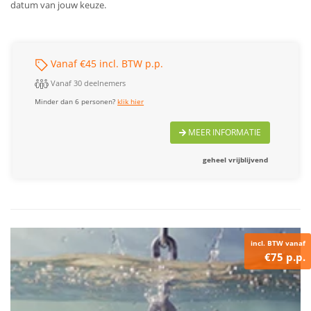
datum van jouw keuze.
Vanaf €45 incl. BTW p.p.
Vanaf 30 deelnemers
Minder dan 6 personen?
klik hier
MEER INFORMATIE
geheel vrijblijvend
incl. BTW vanaf
€75 p.p.