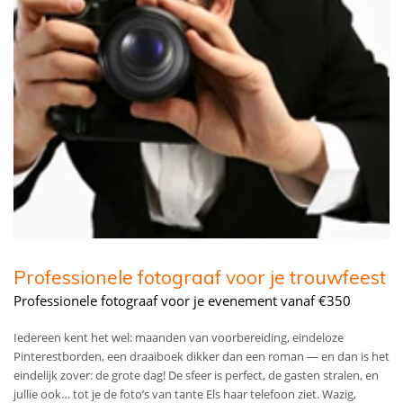
Professionele fotograaf voor je trouwfeest
Professionele fotograaf voor je evenement vanaf €350
Iedereen kent het wel: maanden van voorbereiding, eindeloze
Pinterestborden, een draaiboek dikker dan een roman — en dan is het
eindelijk zover: de grote dag! De sfeer is perfect, de gasten stralen, en
jullie ook… tot je de foto’s van tante Els haar telefoon ziet. Wazig,