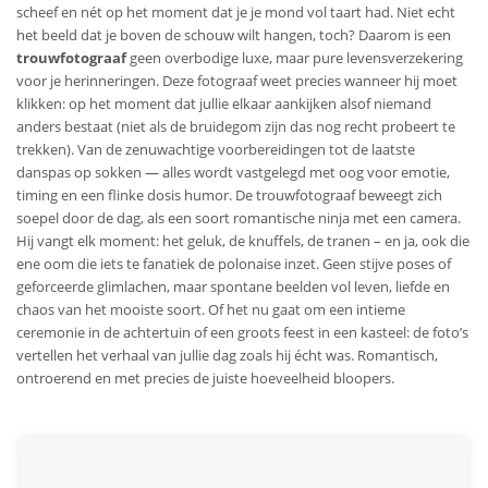
scheef en nét op het moment dat je je mond vol taart had. Niet echt
het beeld dat je boven de schouw wilt hangen, toch? Daarom is een
trouwfotograaf
geen overbodige luxe, maar pure levensverzekering
voor je herinneringen. Deze fotograaf weet precies wanneer hij moet
klikken: op het moment dat jullie elkaar aankijken alsof niemand
anders bestaat (niet als de bruidegom zijn das nog recht probeert te
trekken). Van de zenuwachtige voorbereidingen tot de laatste
danspas op sokken — alles wordt vastgelegd met oog voor emotie,
timing en een flinke dosis humor. De trouwfotograaf beweegt zich
soepel door de dag, als een soort romantische ninja met een camera.
Hij vangt elk moment: het geluk, de knuffels, de tranen – en ja, ook die
ene oom die iets te fanatiek de polonaise inzet. Geen stijve poses of
geforceerde glimlachen, maar spontane beelden vol leven, liefde en
chaos van het mooiste soort. Of het nu gaat om een intieme
ceremonie in de achtertuin of een groots feest in een kasteel: de foto’s
vertellen het verhaal van jullie dag zoals hij écht was. Romantisch,
ontroerend en met precies de juiste hoeveelheid bloopers.