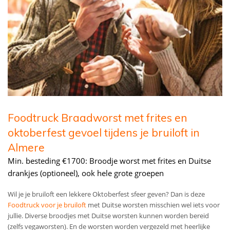
Foodtruck Braadworst met frites en
oktoberfest gevoel tijdens je bruiloft in
Almere
Min. besteding €1700: Broodje worst met frites en Duitse
drankjes (optioneel), ook hele grote groepen
Wil je je bruiloft een lekkere Oktoberfest sfeer geven? Dan is deze
Foodtruck voor je bruiloft
met Duitse worsten misschien wel iets voor
jullie. Diverse broodjes met Duitse worsten kunnen worden bereid
(zelfs vegaworsten). En de worsten worden vergezeld met heerlijke